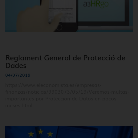
Reglament General de Protecció de
Dades
04/07/2019
https://www.eleconomista.es/empresas-
finanzas/noticias/9903073/05/19/Veremos-multas-
importantes-por-Proteccion-de-Datos-en-pocos-
meses.html