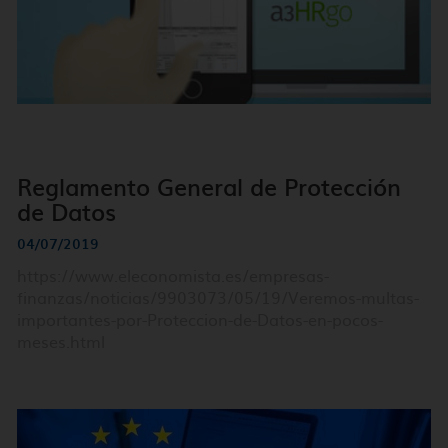
Reglamento General de Protección
de Datos
04/07/2019
https://www.eleconomista.es/empresas-
finanzas/noticias/9903073/05/19/Veremos-multas-
importantes-por-Proteccion-de-Datos-en-pocos-
meses.html