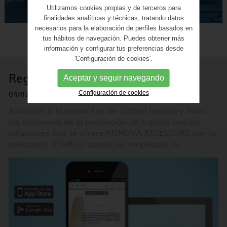
INFORMÁTICO Y
Utilizamos cookies propias y de terceros para
ESTRANJERÍA
TECNOLÓGIVO
finalidades analíticas y técnicas, tratando datos
necesarios para la elaboración de perfiles basados en
Noticias y Consejos
tus hábitos de navegación. Puedes obtener más
información y configurar tus preferencias desde
'Configuración de cookies'.
Registro Horario
Aceptar y seguir navegando
04/07/2019
Configuración de cookies
Adáptate a la nueva Ley de control horario y evita
las sanciones de la inspección de trabajo con las
soluciones que te ofrece FISNOVA ASSESSORS con la
aplicación A3HRGO portal del empleado, tu ...